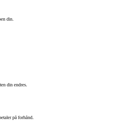
oen din.
eten din endres.
betaler på forhånd.