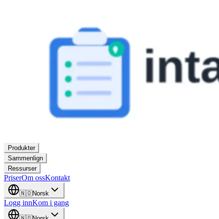
Produkter
Sammenlign
Ressurser
Priser
Om oss
Kontakt
🇳🇴
Norsk
Logg inn
Kom i gang
🇳🇴
Norsk