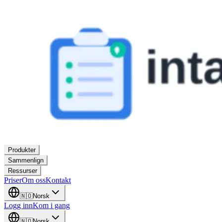
Produkter
Sammenlign
Ressurser
Priser
Om oss
Kontakt
🇳🇴
Norsk
Logg inn
Kom i gang
🇳🇴
Norsk